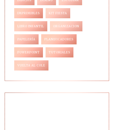
DIBUJOS
DISEÑO
ESTUDIAR
IMPRIMIBLES
KIT FIESTA
LIBRO INFANTIL
ORGANIZACION
PAPELERÍA
PLANIFICADORES
POWERPOINT
TUTORIALES
VUELTA AL COLE