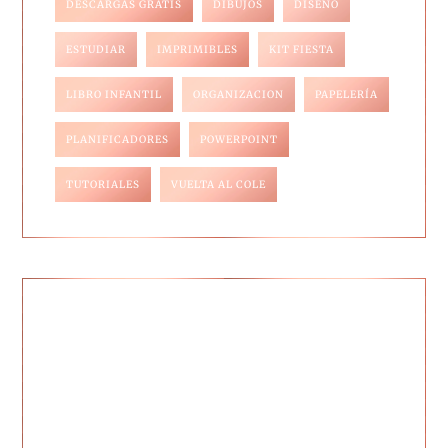
DESCARGAS GRATIS
DIBUJOS
DISEÑO
ESTUDIAR
IMPRIMIBLES
KIT FIESTA
LIBRO INFANTIL
ORGANIZACION
PAPELERÍA
PLANIFICADORES
POWERPOINT
TUTORIALES
VUELTA AL COLE