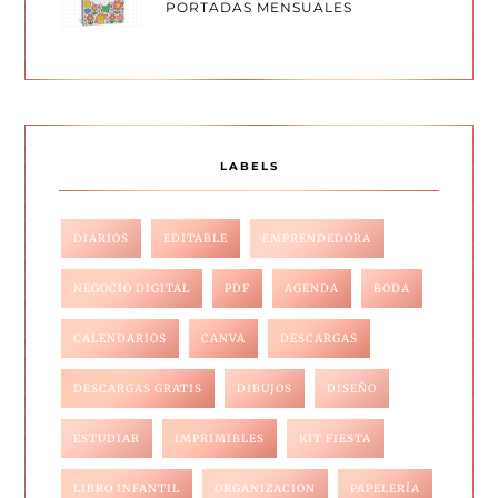
PORTADAS MENSUALES
LABELS
DIARIOS
EDITABLE
EMPRENDEDORA
NEGOCIO DIGITAL
PDF
AGENDA
BODA
CALENDARIOS
CANVA
DESCARGAS
DESCARGAS GRATIS
DIBUJOS
DISEÑO
ESTUDIAR
IMPRIMIBLES
KIT FIESTA
LIBRO INFANTIL
ORGANIZACION
PAPELERÍA