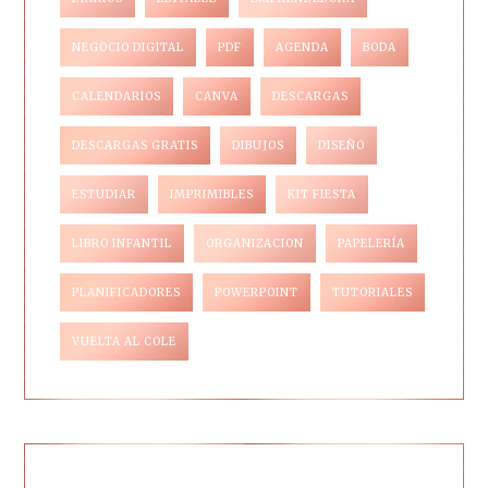
NEGOCIO DIGITAL
PDF
AGENDA
BODA
CALENDARIOS
CANVA
DESCARGAS
DESCARGAS GRATIS
DIBUJOS
DISEÑO
ESTUDIAR
IMPRIMIBLES
KIT FIESTA
LIBRO INFANTIL
ORGANIZACION
PAPELERÍA
PLANIFICADORES
POWERPOINT
TUTORIALES
VUELTA AL COLE