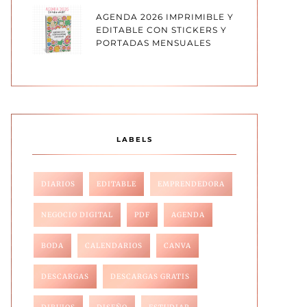
AGENDA 2026 IMPRIMIBLE Y
EDITABLE CON STICKERS Y
PORTADAS MENSUALES
LABELS
DIARIOS
EDITABLE
EMPRENDEDORA
NEGOCIO DIGITAL
PDF
AGENDA
BODA
CALENDARIOS
CANVA
DESCARGAS
DESCARGAS GRATIS