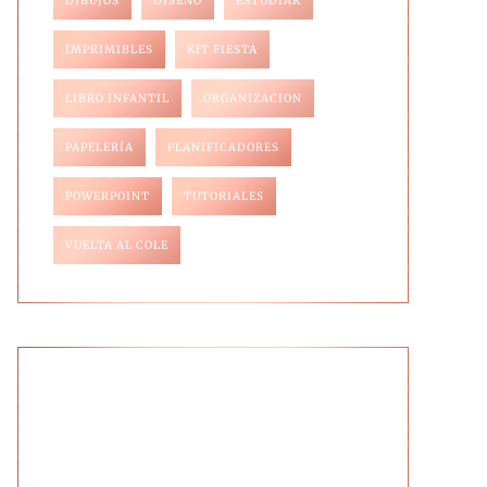
DIBUJOS
DISEÑO
ESTUDIAR
IMPRIMIBLES
KIT FIESTA
LIBRO INFANTIL
ORGANIZACION
PAPELERÍA
PLANIFICADORES
POWERPOINT
TUTORIALES
VUELTA AL COLE