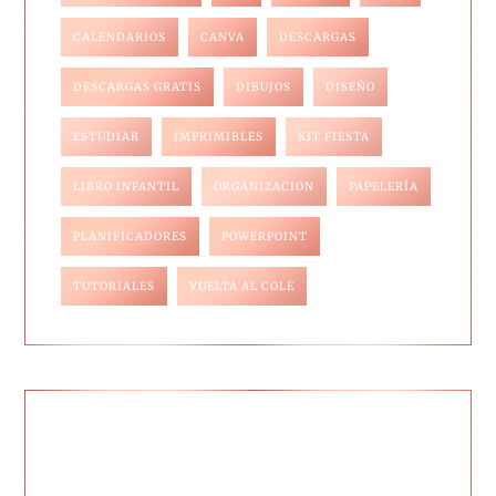
CALENDARIOS
CANVA
DESCARGAS
DESCARGAS GRATIS
DIBUJOS
DISEÑO
ESTUDIAR
IMPRIMIBLES
KIT FIESTA
LIBRO INFANTIL
ORGANIZACION
PAPELERÍA
PLANIFICADORES
POWERPOINT
TUTORIALES
VUELTA AL COLE