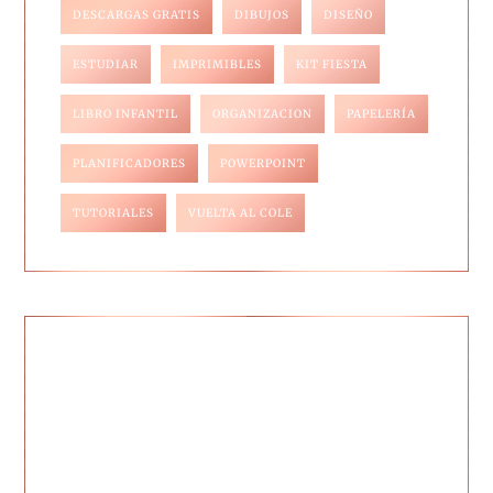
DESCARGAS GRATIS
DIBUJOS
DISEÑO
ESTUDIAR
IMPRIMIBLES
KIT FIESTA
LIBRO INFANTIL
ORGANIZACION
PAPELERÍA
PLANIFICADORES
POWERPOINT
TUTORIALES
VUELTA AL COLE