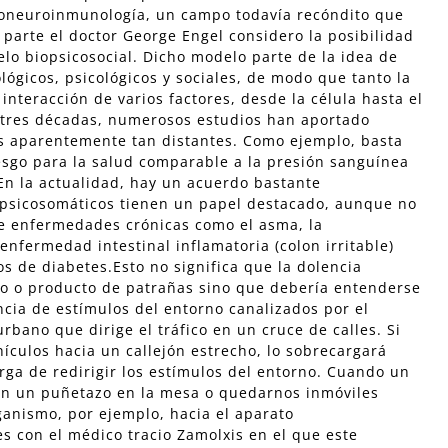
iconeuroinmunología, un campo todavía recóndito que
parte el doctor George Engel considero la posibilidad
lo biopsicosocial. Dicho modelo parte de la idea de
lógicos, psicológicos y sociales, de modo que tanto la
interacción de varios factores, desde la célula hasta el
s tres décadas, numerosos estudios han aportado
os aparentemente tan distantes. Como ejemplo, basta
riesgo para la salud comparable a la presión sanguínea
 En la actualidad, hay un acuerdo bastante
 psicosomáticos tienen un papel destacado, aunque no
de enfermedades crónicas como el asma, la
enfermedad intestinal inflamatoria (colon irritable)
sos de diabetes.Esto no significa que la dolencia
co o producto de patrañas sino que debería entenderse
cia de estímulos del entorno canalizados por el
rbano que dirige el tráfico en un cruce de calles. Si
hículos hacia un callejón estrecho, lo sobrecargará
ga de redirigir los estímulos del entorno. Cuando un
on un puñetazo en la mesa o quedarnos inmóviles
ganismo, por ejemplo, hacia el aparato
es con el médico tracio Zamolxis en el que este