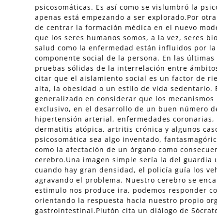
psicosomáticas. Es así como se vislumbró la ps
apenas está empezando a ser explorado.Por otra 
de centrar la formación médica en el nuevo mode
que los seres humanos somos, a la vez, seres bio
salud como la enfermedad están influidos por la 
componente social de la persona. En las última
pruebas sólidas de la interrelación entre ámbit
citar que el aislamiento social es un factor de 
alta, la obesidad o un estilo de vida sedentario.
generalizado en considerar que los mecanismos
exclusivo, en el desarrollo de un buen número 
hipertensión arterial, enfermedades coronarias, 
dermatitis atópica, artritis crónica y algunos ca
psicosomática sea algo inventado, fantasmagóri
como la afectación de un órgano como consecuen
cerebro.Una imagen simple sería la del guardia u
cuando hay gran densidad, el policía guía los ve
agravando el problema. Nuestro cerebro se encar
estimulo nos produce ira, podemos responder c
orientando la respuesta hacia nuestro propio or
gastrointestinal.Plutón cita un diálogo de Sócrat