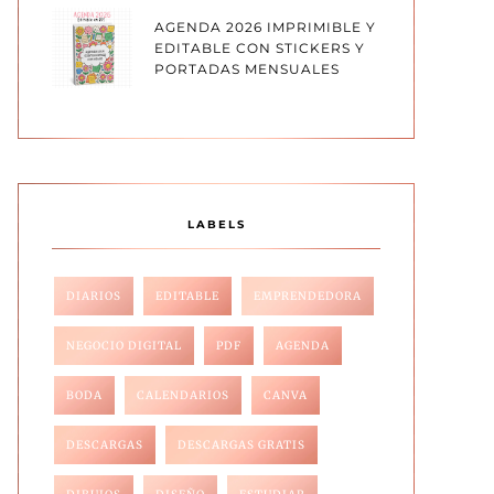
AGENDA 2026 IMPRIMIBLE Y
EDITABLE CON STICKERS Y
PORTADAS MENSUALES
LABELS
DIARIOS
EDITABLE
EMPRENDEDORA
NEGOCIO DIGITAL
PDF
AGENDA
BODA
CALENDARIOS
CANVA
DESCARGAS
DESCARGAS GRATIS