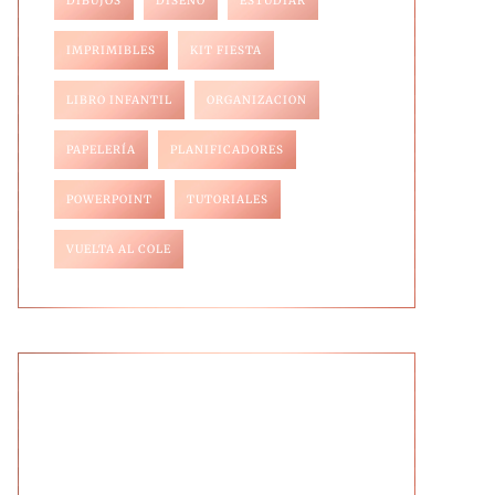
DIBUJOS
DISEÑO
ESTUDIAR
IMPRIMIBLES
KIT FIESTA
LIBRO INFANTIL
ORGANIZACION
PAPELERÍA
PLANIFICADORES
POWERPOINT
TUTORIALES
VUELTA AL COLE