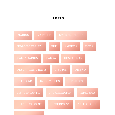
LABELS
DIARIOS
EDITABLE
EMPRENDEDORA
NEGOCIO DIGITAL
PDF
AGENDA
BODA
CALENDARIOS
CANVA
DESCARGAS
DESCARGAS GRATIS
DIBUJOS
DISEÑO
ESTUDIAR
IMPRIMIBLES
KIT FIESTA
LIBRO INFANTIL
ORGANIZACION
PAPELERÍA
PLANIFICADORES
POWERPOINT
TUTORIALES